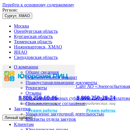
Перейти к основному содержимому
Регион:
Сургут, ХМАО
Москва
Оренбургская область
Курганская область
Тюменская область
Нижневартовск, ХМАО
ЯНАО
Свердловская область
О компании
Общие сведения
Исполнительный аппарат
Правоустанавливающие документы
Сайт АО «Энергосбытовая
Реквизиты
Отзывы
8 800 250-60-06
8 800 250-28-74
Перечень платежных субагентов по приему платеж
для физических лиц
Пользовательское соглашение
для юридических лиц
Закупки
Режим работы
Режим работы
Управление закупочной деятельностью
Личный кабинет
Контакты отдела закупок
Клиентам
Юридическим лицам