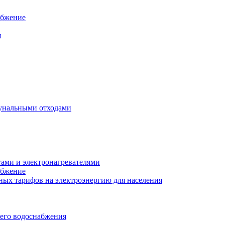
абжение
я
унальными отходами
тами и электронагревателями
абжение
ых тарифов на электроэнергию для населения
чего водоснабжения