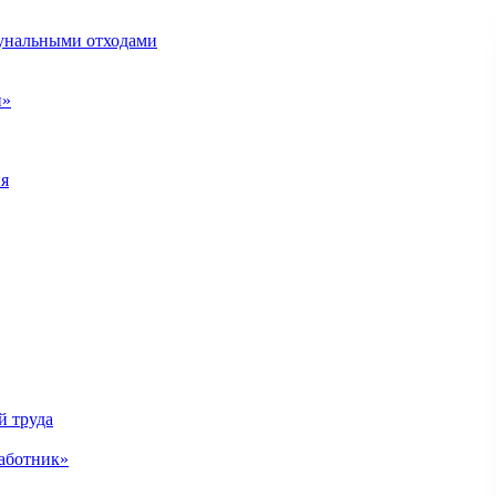
унальными отходами
н»
ия
й труда
аботник»