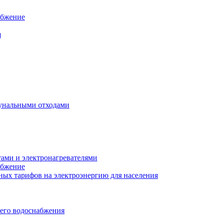
абжение
я
унальными отходами
тами и электронагревателями
абжение
ых тарифов на электроэнергию для населения
чего водоснабжения