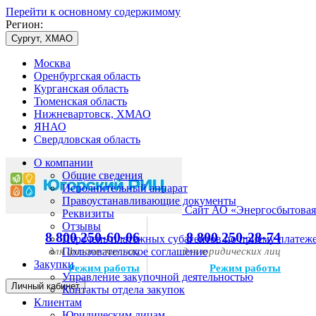
Перейти к основному содержимому
Регион:
Сургут, ХМАО
Москва
Оренбургская область
Курганская область
Тюменская область
Нижневартовск, ХМАО
ЯНАО
Свердловская область
О компании
Общие сведения
Исполнительный аппарат
Правоустанавливающие документы
Сайт АО «Энергосбытовая
Реквизиты
Отзывы
8 800 250-60-06
8 800 250-28-74
Перечень платежных субагентов по приему платеж
для физических лиц
Пользовательское соглашение
для юридических лиц
Закупки
Режим работы
Режим работы
Управление закупочной деятельностью
Личный кабинет
Контакты отдела закупок
Клиентам
Юридическим лицам