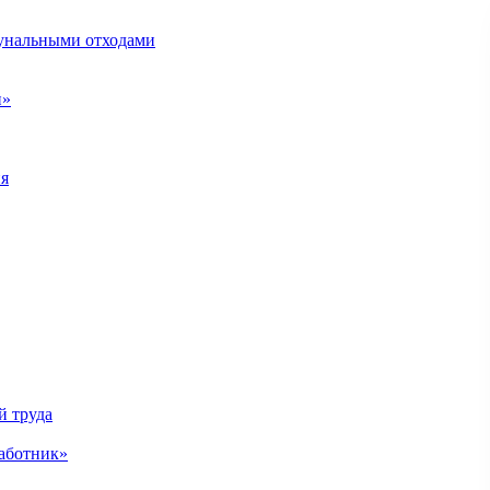
унальными отходами
н»
ия
й труда
аботник»