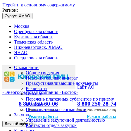
Перейти к основному содержимому
Регион:
Сургут, ХМАО
Москва
Оренбургская область
Курганская область
Тюменская область
Нижневартовск, ХМАО
ЯНАО
Свердловская область
О компании
Общие сведения
Исполнительный аппарат
Правоустанавливающие документы
Сайт АО
Реквизиты
«Энергосбытовая компания «Восток»
Отзывы
Перечень платежных субагентов по приему
8 800 250-60-06
8 800 250-28-74
платежей
для физических лиц
Пользовательское соглашение
для юридических лиц
Закупки
Режим работы
Режим работы
Управление закупочной деятельностью
Личный кабинет
Контакты отдела закупок
Клиентам