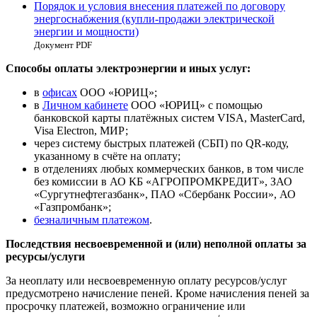
Порядок и условия внесения платежей по договору
энергоснабжения (купли-продажи электрической
энергии и мощности)
Документ PDF
Способы оплаты электроэнергии и иных услуг:
в
офисах
ООО «ЮРИЦ»;
в
Личном кабинете
ООО «ЮРИЦ» с помощью
банковской карты платёжных систем VISA, MasterCard,
Visa Electron, МИР;
через систему быстрых платежей (СБП) по QR-коду,
указанному в счёте на оплату;
в отделениях любых коммерческих банков, в том числе
без комиссии в АО КБ «АГРОПРОМКРЕДИТ», ЗАО
«Сургутнефтегазбанк», ПАО «Сбербанк России», АО
«Газпромбанк»;
безналичным платежом
.
Последствия несвоевременной и (или) неполной оплаты за
ресурсы/услуги
За неоплату или несвоевременную оплату ресурсов/услуг
предусмотрено начисление пеней. Кроме начисления пеней за
просрочку платежей, возможно ограничение или