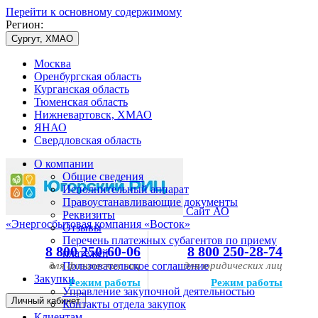
Перейти к основному содержимому
Регион:
Сургут, ХМАО
Москва
Оренбургская область
Курганская область
Тюменская область
Нижневартовск, ХМАО
ЯНАО
Свердловская область
О компании
Общие сведения
Исполнительный аппарат
Правоустанавливающие документы
Сайт АО
Реквизиты
«Энергосбытовая компания «Восток»
Отзывы
Перечень платежных субагентов по приему
8 800 250-60-06
8 800 250-28-74
платежей
для физических лиц
Пользовательское соглашение
для юридических лиц
Закупки
Режим работы
Режим работы
Управление закупочной деятельностью
Личный кабинет
Контакты отдела закупок
Клиентам