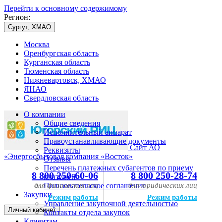
Перейти к основному содержимому
Регион:
Сургут, ХМАО
Москва
Оренбургская область
Курганская область
Тюменская область
Нижневартовск, ХМАО
ЯНАО
Свердловская область
О компании
Общие сведения
Исполнительный аппарат
Правоустанавливающие документы
Сайт АО
Реквизиты
«Энергосбытовая компания «Восток»
Отзывы
Перечень платежных субагентов по приему
8 800 250-60-06
8 800 250-28-74
платежей
для физических лиц
Пользовательское соглашение
для юридических лиц
Закупки
Режим работы
Режим работы
Управление закупочной деятельностью
Личный кабинет
Контакты отдела закупок
Клиентам