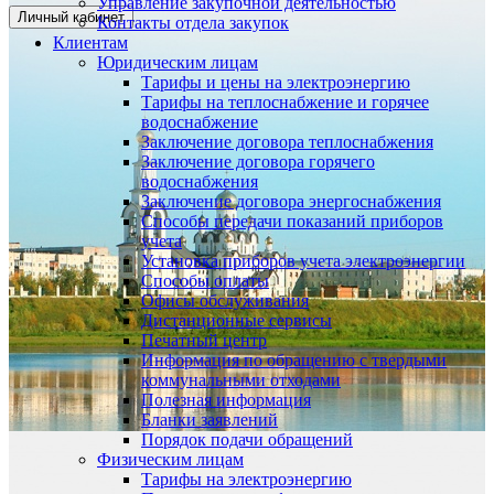
Управление закупочной деятельностью
Личный кабинет
Контакты отдела закупок
Клиентам
Юридическим лицам
Тарифы и цены на электроэнергию
Тарифы на теплоснабжение и горячее
водоснабжение
Заключение договора теплоснабжения
Заключение договора горячего
водоснабжения
Заключение договора энергоснабжения
Способы передачи показаний приборов
учета
Установка приборов учета электроэнергии
Способы оплаты
Офисы обслуживания
Дистанционные сервисы
Печатный центр
Информация по обращению с твердыми
коммунальными отходами
Полезная информация
Бланки заявлений
Порядок подачи обращений
Физическим лицам
Тарифы на электроэнергию