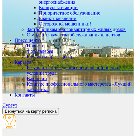
энергоснабжения
Конкурсы и акции
Приоритетное обслуживание
Бланки заявлений
Осторожно, мошенники!
Застройщикам многоквартирных жилых домов
Стандарты качества обслуживания клиентов
Пресс-центр
Новости
Фотогалерея
Контакты пресс-центра
Карьера
Результаты проведения специальной оценки
условий труда
Вакансии
Конкурс профессионального мастерства «Лучший
работник»
Контакты
Сургут
Вернуться на карту региона