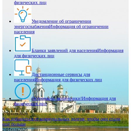
физических лиц
Уведомление об ограничении
энергоснабжения
Информация об ограничении
населения
Бланки заявлений для населения
Информация
для физических лиц
Дистанционные сервисы для
населения
Информация для физических лиц
Осторожно, мошенники!
Информация для
физических лиц
27
Июля
2026
Как избавиться от коммунальных долгов, чтобы они стали
ещё больше
24
Июля
2026