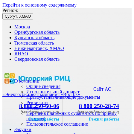
Перейти к основному содержимому
Регион:
Сургут, ХМАО
Москва
Оренбургская область
Курганская область
Тюменская область
Нижневартовск, ХМАО
ЯНАО
Свердловская область
О компании
Общие сведения
Сайт АО
Исполнительный аппарат
«Энергосбытовая компания «Восток»
Правоустанавливающие документы
Реквизиты
8 800 250-60-06
8 800 250-28-74
Отзывы
для физических лиц
для юридических лиц
Перечень платежных субагентов по приему
платежей
Режим работы
Режим работы
Пользовательское соглашение
Закупки