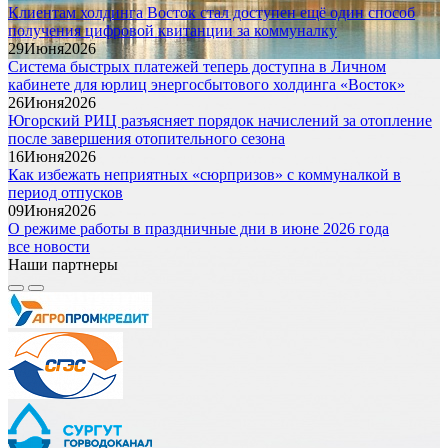
Клиентам холдинга Восток стал доступен ещё один способ
получения цифровой квитанции за коммуналку
29
Июня
2026
Система быстрых платежей теперь доступна в Личном
кабинете для юрлиц энергосбытового холдинга «Восток»
26
Июня
2026
Югорский РИЦ разъясняет порядок начислений за отопление
после завершения отопительного сезона
16
Июня
2026
Как избежать неприятных «сюрпризов» с коммуналкой в
период отпусков
09
Июня
2026
О режиме работы в праздничные дни в июне 2026 года
все новости
Наши партнеры