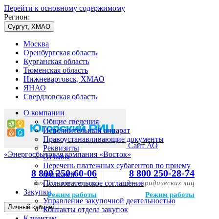
Перейти к основному содержимому
Регион:
Сургут, ХМАО
Москва
Оренбургская область
Курганская область
Тюменская область
Нижневартовск, ХМАО
ЯНАО
Свердловская область
О компании
Общие сведения
Исполнительный аппарат
Правоустанавливающие документы
Сайт АО
Реквизиты
«Энергосбытовая компания «Восток»
Отзывы
Перечень платежных субагентов по приему
8 800 250-60-06
8 800 250-28-74
платежей
для физических лиц
Пользовательское соглашение
для юридических лиц
Закупки
Режим работы
Режим работы
Управление закупочной деятельностью
Личный кабинет
Контакты отдела закупок
Клиентам