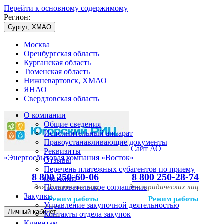
Перейти к основному содержимому
Регион:
Сургут, ХМАО
Москва
Оренбургская область
Курганская область
Тюменская область
Нижневартовск, ХМАО
ЯНАО
Свердловская область
О компании
Общие сведения
Исполнительный аппарат
Правоустанавливающие документы
Сайт АО
Реквизиты
«Энергосбытовая компания «Восток»
Отзывы
Перечень платежных субагентов по приему
8 800 250-60-06
8 800 250-28-74
платежей
для физических лиц
Пользовательское соглашение
для юридических лиц
Закупки
Режим работы
Режим работы
Управление закупочной деятельностью
Личный кабинет
Контакты отдела закупок
Клиентам