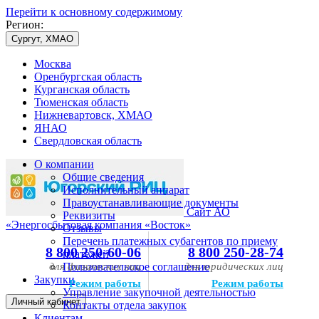
Перейти к основному содержимому
Регион:
Сургут, ХМАО
Москва
Оренбургская область
Курганская область
Тюменская область
Нижневартовск, ХМАО
ЯНАО
Свердловская область
О компании
Общие сведения
Исполнительный аппарат
Правоустанавливающие документы
Сайт АО
Реквизиты
«Энергосбытовая компания «Восток»
Отзывы
Перечень платежных субагентов по приему
8 800 250-60-06
8 800 250-28-74
платежей
для физических лиц
Пользовательское соглашение
для юридических лиц
Закупки
Режим работы
Режим работы
Управление закупочной деятельностью
Личный кабинет
Контакты отдела закупок
Клиентам