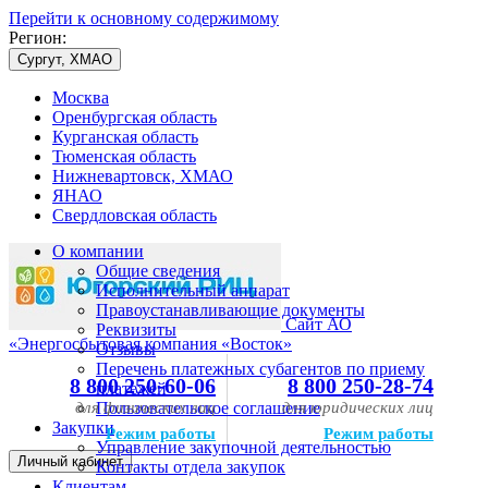
Перейти к основному содержимому
Регион:
Сургут, ХМАО
Москва
Оренбургская область
Курганская область
Тюменская область
Нижневартовск, ХМАО
ЯНАО
Свердловская область
О компании
Общие сведения
Исполнительный аппарат
Правоустанавливающие документы
Сайт АО
Реквизиты
«Энергосбытовая компания «Восток»
Отзывы
Перечень платежных субагентов по приему
8 800 250-60-06
8 800 250-28-74
платежей
для физических лиц
Пользовательское соглашение
для юридических лиц
Закупки
Режим работы
Режим работы
Управление закупочной деятельностью
Личный кабинет
Контакты отдела закупок
Клиентам