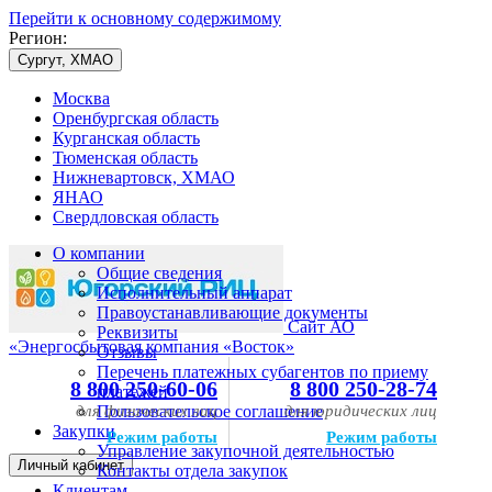
Перейти к основному содержимому
Регион:
Сургут, ХМАО
Москва
Оренбургская область
Курганская область
Тюменская область
Нижневартовск, ХМАО
ЯНАО
Свердловская область
О компании
Общие сведения
Исполнительный аппарат
Правоустанавливающие документы
Сайт АО
Реквизиты
«Энергосбытовая компания «Восток»
Отзывы
Перечень платежных субагентов по приему
8 800 250-60-06
8 800 250-28-74
платежей
для физических лиц
Пользовательское соглашение
для юридических лиц
Закупки
Режим работы
Режим работы
Управление закупочной деятельностью
Личный кабинет
Контакты отдела закупок
Клиентам