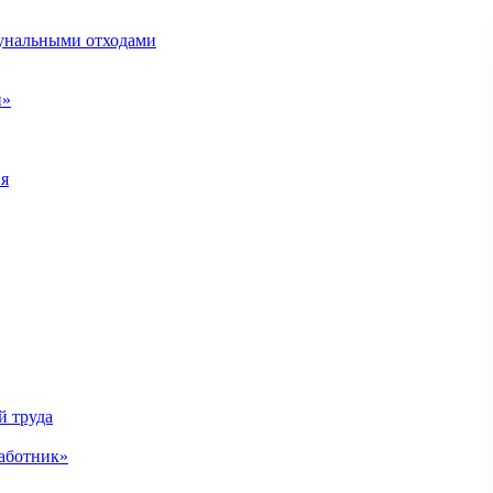
унальными отходами
н»
ия
й труда
аботник»