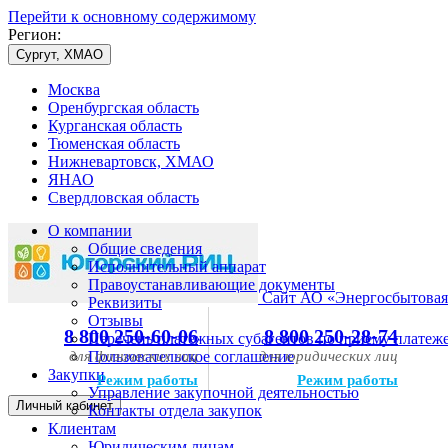
Перейти к основному содержимому
Регион:
Сургут, ХМАО
Москва
Оренбургская область
Курганская область
Тюменская область
Нижневартовск, ХМАО
ЯНАО
Свердловская область
О компании
Общие сведения
Исполнительный аппарат
Правоустанавливающие документы
Сайт АО «Энергосбытовая
Реквизиты
Отзывы
8 800 250-60-06
8 800 250-28-74
Перечень платежных субагентов по приему платеж
для физических лиц
Пользовательское соглашение
для юридических лиц
Закупки
Режим работы
Режим работы
Управление закупочной деятельностью
Личный кабинет
Контакты отдела закупок
Клиентам
Юридическим лицам