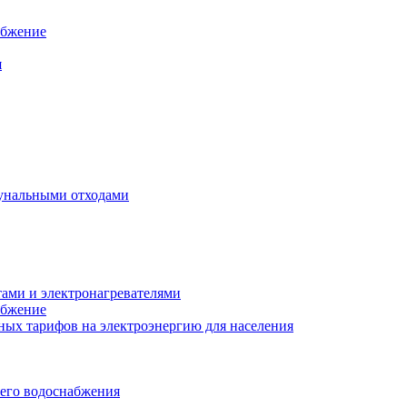
абжение
я
унальными отходами
тами и электронагревателями
абжение
ых тарифов на электроэнергию для населения
чего водоснабжения