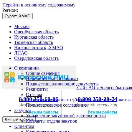
Перейти к основному содержимому
Регион:
Сургут, ХМАО
Москва
Оренбургская область
Курганская область
Тюменская область
Нижневартовск, ХМАО
ЯНАО
Свердловская область
О компании
Общие сведения
Исполнительный аппарат
Правоустанавливающие документы
Сайт АО «Энергосбытовая
Реквизиты
Отзывы
8 800 250-60-06
8 800 250-28-74
Перечень платежных субагентов по приему платеж
для физических лиц
Пользовательское соглашение
для юридических лиц
Закупки
Режим работы
Режим работы
Управление закупочной деятельностью
Личный кабинет
Контакты отдела закупок
Клиентам
Юридическим лицам