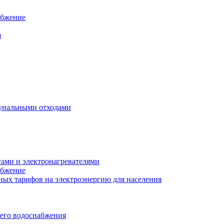
абжение
я
унальными отходами
тами и электронагревателями
абжение
ых тарифов на электроэнергию для населения
чего водоснабжения