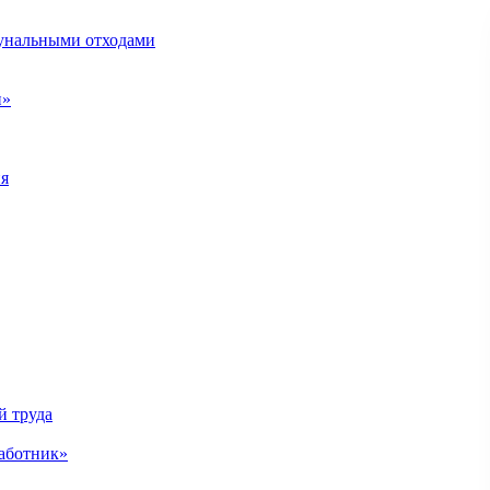
унальными отходами
н»
ия
й труда
аботник»