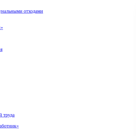
унальными отходами
н»
ия
й труда
аботник»