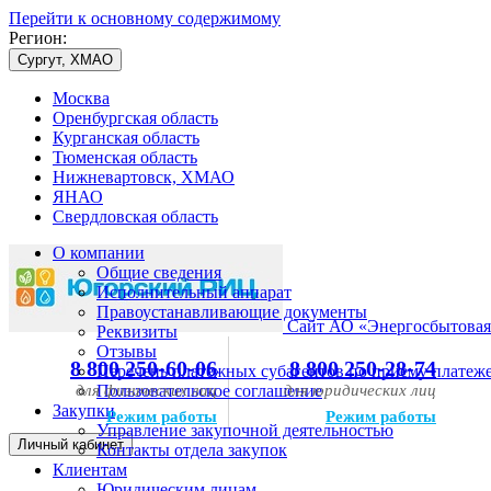
Перейти к основному содержимому
Регион:
Сургут, ХМАО
Москва
Оренбургская область
Курганская область
Тюменская область
Нижневартовск, ХМАО
ЯНАО
Свердловская область
О компании
Общие сведения
Исполнительный аппарат
Правоустанавливающие документы
Сайт АО «Энергосбытовая
Реквизиты
Отзывы
8 800 250-60-06
8 800 250-28-74
Перечень платежных субагентов по приему платеж
для физических лиц
Пользовательское соглашение
для юридических лиц
Закупки
Режим работы
Режим работы
Управление закупочной деятельностью
Личный кабинет
Контакты отдела закупок
Клиентам
Юридическим лицам