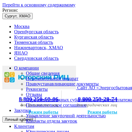
Перейти к основному содержимому
Регион:
Сургут, ХМАО
Москва
Оренбургская область
Курганская область
Тюменская область
Нижневартовск, ХМАО
ЯНАО
Свердловская область
О компании
Общие сведения
Исполнительный аппарат
Правоустанавливающие документы
Сайт АО «Энергосбытовая
Реквизиты
Отзывы
8 800 250-60-06
8 800 250-28-74
Перечень платежных субагентов по приему платеж
для физических лиц
Пользовательское соглашение
для юридических лиц
Закупки
Режим работы
Режим работы
Управление закупочной деятельностью
Личный кабинет
Контакты отдела закупок
Клиентам
Юридическим лицам