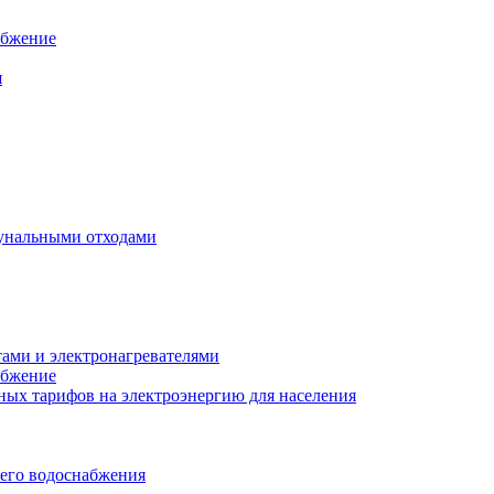
абжение
я
унальными отходами
тами и электронагревателями
абжение
ых тарифов на электроэнергию для населения
чего водоснабжения