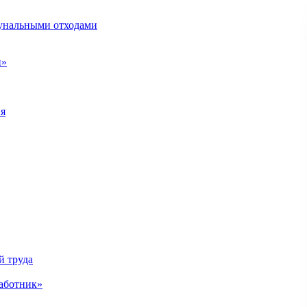
унальными отходами
н»
ия
й труда
аботник»