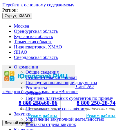
Перейти к основному содержимому
Регион:
Сургут, ХМАО
Москва
Оренбургская область
Курганская область
Тюменская область
Нижневартовск, ХМАО
ЯНАО
Свердловская область
О компании
Общие сведения
Исполнительный аппарат
Правоустанавливающие документы
Сайт АО
Реквизиты
«Энергосбытовая компания «Восток»
Отзывы
Перечень платежных субагентов по приему
8 800 250-60-06
8 800 250-28-74
платежей
для физических лиц
Пользовательское соглашение
для юридических лиц
Закупки
Режим работы
Режим работы
Управление закупочной деятельностью
Личный кабинет
Контакты отдела закупок
Клиентам