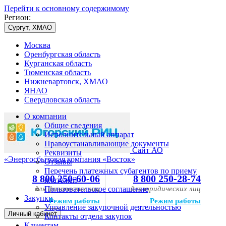
Перейти к основному содержимому
Регион:
Сургут, ХМАО
Москва
Оренбургская область
Курганская область
Тюменская область
Нижневартовск, ХМАО
ЯНАО
Свердловская область
О компании
Общие сведения
Исполнительный аппарат
Правоустанавливающие документы
Сайт АО
Реквизиты
«Энергосбытовая компания «Восток»
Отзывы
Перечень платежных субагентов по приему
8 800 250-60-06
8 800 250-28-74
платежей
для физических лиц
Пользовательское соглашение
для юридических лиц
Закупки
Режим работы
Режим работы
Управление закупочной деятельностью
Личный кабинет
Контакты отдела закупок
Клиентам