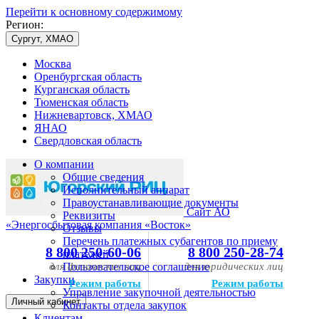
Перейти к основному содержимому
Регион:
Сургут, ХМАО
Москва
Оренбургская область
Курганская область
Тюменская область
Нижневартовск, ХМАО
ЯНАО
Свердловская область
О компании
Общие сведения
Исполнительный аппарат
Правоустанавливающие документы
Сайт АО
Реквизиты
«Энергосбытовая компания «Восток»
Отзывы
Перечень платежных субагентов по приему
8 800 250-60-06
8 800 250-28-74
платежей
для физических лиц
Пользовательское соглашение
для юридических лиц
Закупки
Режим работы
Режим работы
Управление закупочной деятельностью
Личный кабинет
Контакты отдела закупок
Клиентам