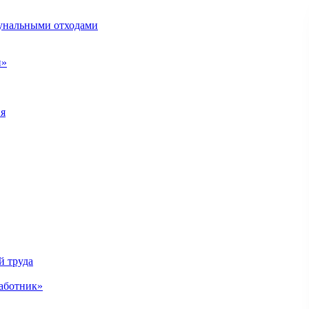
унальными отходами
н»
ия
й труда
аботник»