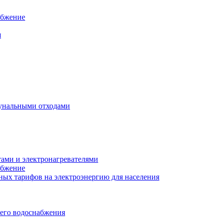
абжение
я
унальными отходами
тами и электронагревателями
абжение
ых тарифов на электроэнергию для населения
чего водоснабжения