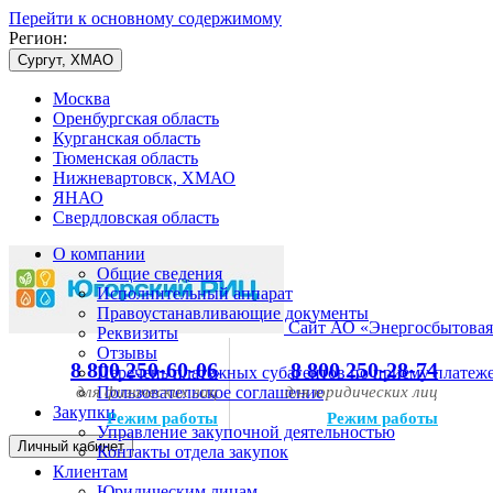
Перейти к основному содержимому
Регион:
Сургут, ХМАО
Москва
Оренбургская область
Курганская область
Тюменская область
Нижневартовск, ХМАО
ЯНАО
Свердловская область
О компании
Общие сведения
Исполнительный аппарат
Правоустанавливающие документы
Сайт АО «Энергосбытовая
Реквизиты
Отзывы
8 800 250-60-06
8 800 250-28-74
Перечень платежных субагентов по приему платеж
для физических лиц
Пользовательское соглашение
для юридических лиц
Закупки
Режим работы
Режим работы
Управление закупочной деятельностью
Личный кабинет
Контакты отдела закупок
Клиентам
Юридическим лицам