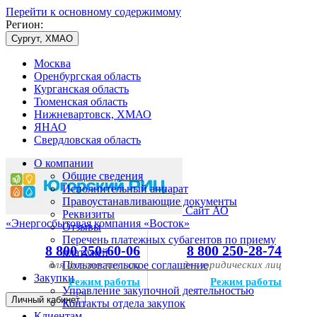
Перейти к основному содержимому
Регион:
Сургут, ХМАО
Москва
Оренбургская область
Курганская область
Тюменская область
Нижневартовск, ХМАО
ЯНАО
Свердловская область
О компании
Общие сведения
Исполнительный аппарат
Правоустанавливающие документы
Сайт АО
Реквизиты
«Энергосбытовая компания «Восток»
Отзывы
Перечень платежных субагентов по приему
8 800 250-60-06
8 800 250-28-74
платежей
для физических лиц
Пользовательское соглашение
для юридических лиц
Закупки
Режим работы
Режим работы
Управление закупочной деятельностью
Личный кабинет
Контакты отдела закупок
Клиентам