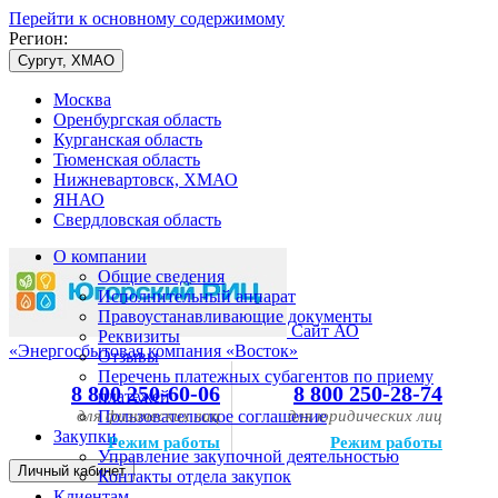
Перейти к основному содержимому
Регион:
Сургут, ХМАО
Москва
Оренбургская область
Курганская область
Тюменская область
Нижневартовск, ХМАО
ЯНАО
Свердловская область
О компании
Общие сведения
Исполнительный аппарат
Правоустанавливающие документы
Сайт АО
Реквизиты
«Энергосбытовая компания «Восток»
Отзывы
Перечень платежных субагентов по приему
8 800 250-60-06
8 800 250-28-74
платежей
для физических лиц
Пользовательское соглашение
для юридических лиц
Закупки
Режим работы
Режим работы
Управление закупочной деятельностью
Личный кабинет
Контакты отдела закупок
Клиентам