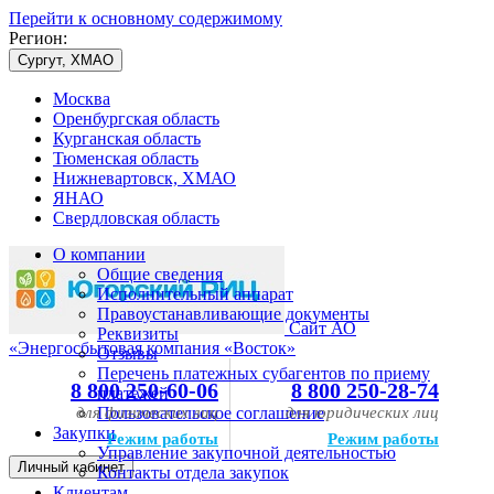
Перейти к основному содержимому
Регион:
Сургут, ХМАО
Москва
Оренбургская область
Курганская область
Тюменская область
Нижневартовск, ХМАО
ЯНАО
Свердловская область
О компании
Общие сведения
Исполнительный аппарат
Правоустанавливающие документы
Сайт АО
Реквизиты
«Энергосбытовая компания «Восток»
Отзывы
Перечень платежных субагентов по приему
8 800 250-60-06
8 800 250-28-74
платежей
для физических лиц
Пользовательское соглашение
для юридических лиц
Закупки
Режим работы
Режим работы
Управление закупочной деятельностью
Личный кабинет
Контакты отдела закупок
Клиентам