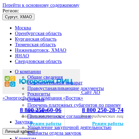
Перейти к основному содержимому
Регион:
Сургут, ХМАО
Москва
Оренбургская область
Курганская область
Тюменская область
Нижневартовск, ХМАО
ЯНАО
Свердловская область
О компании
Общие сведения
Исполнительный аппарат
Правоустанавливающие документы
Сайт АО
Реквизиты
«Энергосбытовая компания «Восток»
Отзывы
Перечень платежных субагентов по приему
8 800 250-60-06
8 800 250-28-74
платежей
для физических лиц
Пользовательское соглашение
для юридических лиц
Закупки
Режим работы
Режим работы
Управление закупочной деятельностью
Личный кабинет
Контакты отдела закупок
Клиентам