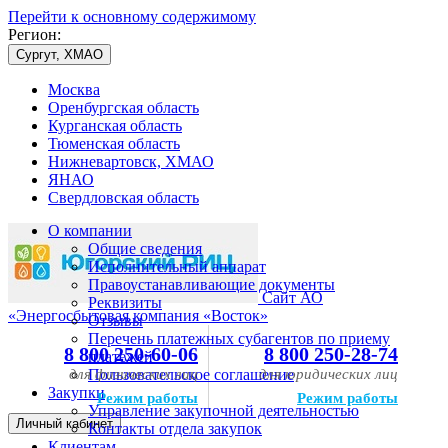
Перейти к основному содержимому
Регион:
Сургут, ХМАО
Москва
Оренбургская область
Курганская область
Тюменская область
Нижневартовск, ХМАО
ЯНАО
Свердловская область
О компании
Общие сведения
Исполнительный аппарат
Правоустанавливающие документы
Сайт АО
Реквизиты
«Энергосбытовая компания «Восток»
Отзывы
Перечень платежных субагентов по приему
8 800 250-60-06
8 800 250-28-74
платежей
для физических лиц
Пользовательское соглашение
для юридических лиц
Закупки
Режим работы
Режим работы
Управление закупочной деятельностью
Личный кабинет
Контакты отдела закупок
Клиентам