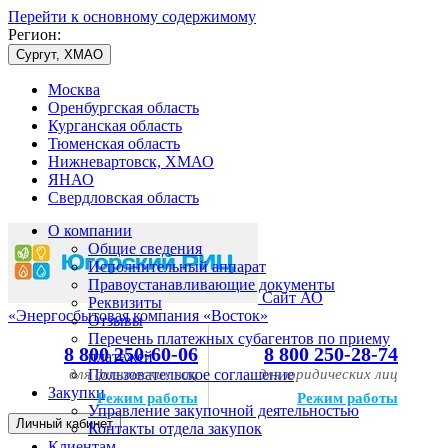
Перейти к основному содержимому
Регион:
Сургут, ХМАО
Москва
Оренбургская область
Курганская область
Тюменская область
Нижневартовск, ХМАО
ЯНАО
Свердловская область
О компании
Общие сведения
Исполнительный аппарат
Правоустанавливающие документы
Сайт АО
Реквизиты
«Энергосбытовая компания «Восток»
Отзывы
Перечень платежных субагентов по приему
8 800 250-60-06
8 800 250-28-74
платежей
для физических лиц
Пользовательское соглашение
для юридических лиц
Закупки
Режим работы
Режим работы
Управление закупочной деятельностью
Личный кабинет
Контакты отдела закупок
Клиентам