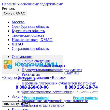
Перейти к основному содержимому
Регион:
Сургут, ХМАО
Москва
Оренбургская область
Курганская область
Тюменская область
Нижневартовск, ХМАО
ЯНАО
Свердловская область
О компании
Общие сведения
Исполнительный аппарат
Правоустанавливающие документы
Сайт АО
Реквизиты
«Энергосбытовая компания «Восток»
Отзывы
Перечень платежных субагентов по приему
8 800 250-60-06
8 800 250-28-74
платежей
для физических лиц
Пользовательское соглашение
для юридических лиц
Закупки
Режим работы
Режим работы
Управление закупочной деятельностью
Личный кабинет
Контакты отдела закупок
Клиентам