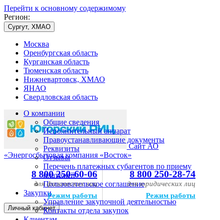
Перейти к основному содержимому
Регион:
Сургут, ХМАО
Москва
Оренбургская область
Курганская область
Тюменская область
Нижневартовск, ХМАО
ЯНАО
Свердловская область
О компании
Общие сведения
Исполнительный аппарат
Правоустанавливающие документы
Сайт АО
Реквизиты
«Энергосбытовая компания «Восток»
Отзывы
Перечень платежных субагентов по приему
8 800 250-60-06
8 800 250-28-74
платежей
для физических лиц
Пользовательское соглашение
для юридических лиц
Закупки
Режим работы
Режим работы
Управление закупочной деятельностью
Личный кабинет
Контакты отдела закупок
Клиентам