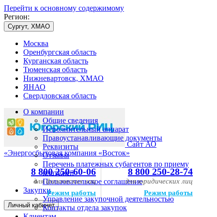
Перейти к основному содержимому
Регион:
Сургут, ХМАО
Москва
Оренбургская область
Курганская область
Тюменская область
Нижневартовск, ХМАО
ЯНАО
Свердловская область
О компании
Общие сведения
Исполнительный аппарат
Правоустанавливающие документы
Сайт АО
Реквизиты
«Энергосбытовая компания «Восток»
Отзывы
Перечень платежных субагентов по приему
8 800 250-60-06
8 800 250-28-74
платежей
для физических лиц
Пользовательское соглашение
для юридических лиц
Закупки
Режим работы
Режим работы
Управление закупочной деятельностью
Личный кабинет
Контакты отдела закупок
Клиентам