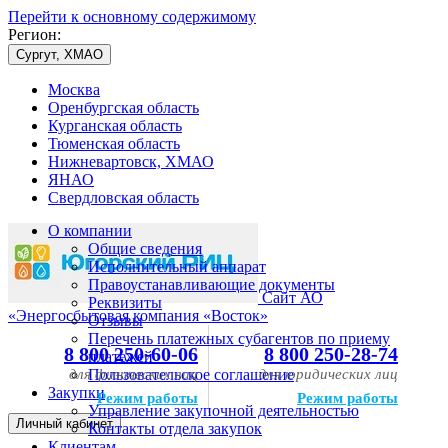
Перейти к основному содержимому
Регион:
Сургут, ХМАО
Москва
Оренбургская область
Курганская область
Тюменская область
Нижневартовск, ХМАО
ЯНАО
Свердловская область
О компании
Общие сведения
Исполнительный аппарат
Правоустанавливающие документы
Сайт АО
Реквизиты
«Энергосбытовая компания «Восток»
Отзывы
Перечень платежных субагентов по приему
8 800 250-60-06
8 800 250-28-74
платежей
для физических лиц
Пользовательское соглашение
для юридических лиц
Закупки
Режим работы
Режим работы
Управление закупочной деятельностью
Личный кабинет
Контакты отдела закупок
Клиентам