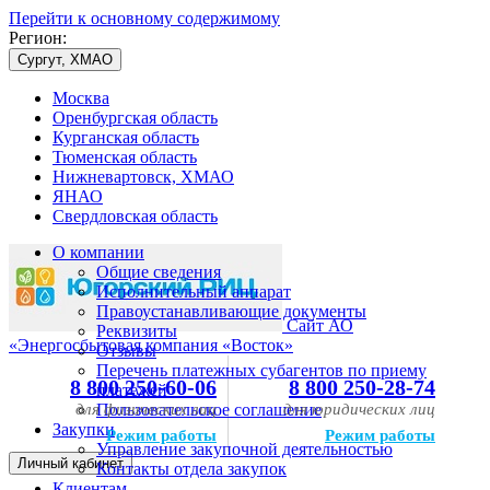
Перейти к основному содержимому
Регион:
Сургут, ХМАО
Москва
Оренбургская область
Курганская область
Тюменская область
Нижневартовск, ХМАО
ЯНАО
Свердловская область
О компании
Общие сведения
Исполнительный аппарат
Правоустанавливающие документы
Сайт АО
Реквизиты
«Энергосбытовая компания «Восток»
Отзывы
Перечень платежных субагентов по приему
8 800 250-60-06
8 800 250-28-74
платежей
для физических лиц
Пользовательское соглашение
для юридических лиц
Закупки
Режим работы
Режим работы
Управление закупочной деятельностью
Личный кабинет
Контакты отдела закупок
Клиентам