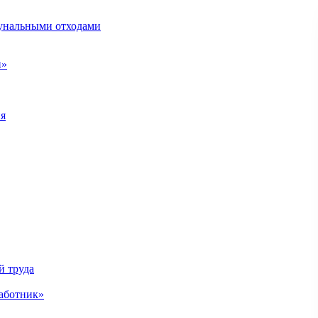
унальными отходами
н»
ия
й труда
аботник»