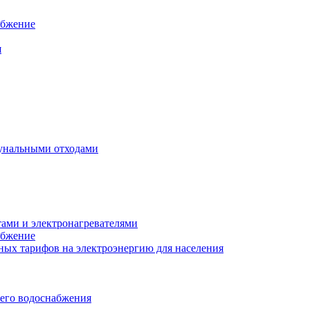
абжение
я
унальными отходами
тами и электронагревателями
абжение
ых тарифов на электроэнергию для населения
чего водоснабжения