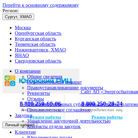
Перейти к основному содержимому
Регион:
Сургут, ХМАО
Москва
Оренбургская область
Курганская область
Тюменская область
Нижневартовск, ХМАО
ЯНАО
Свердловская область
О компании
Общие сведения
Исполнительный аппарат
Правоустанавливающие документы
Сайт АО «Энергосбытовая
Реквизиты
Отзывы
8 800 250-60-06
8 800 250-28-74
Перечень платежных субагентов по приему платеж
для физических лиц
Пользовательское соглашение
для юридических лиц
Закупки
Режим работы
Режим работы
Управление закупочной деятельностью
Личный кабинет
Контакты отдела закупок
Клиентам
Юридическим лицам