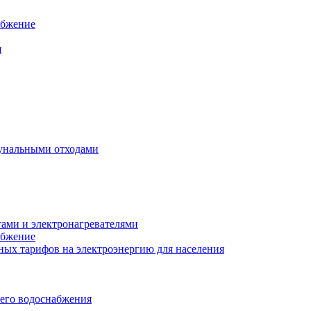
абжение
я
унальными отходами
тами и электронагревателями
абжение
ых тарифов на электроэнергию для населения
чего водоснабжения