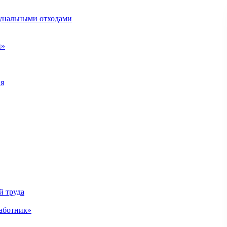
унальными отходами
н»
ия
й труда
аботник»