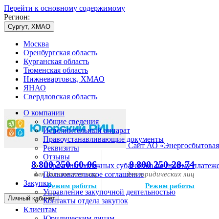
Перейти к основному содержимому
Регион:
Сургут, ХМАО
Москва
Оренбургская область
Курганская область
Тюменская область
Нижневартовск, ХМАО
ЯНАО
Свердловская область
О компании
Общие сведения
Исполнительный аппарат
Правоустанавливающие документы
Сайт АО «Энергосбытовая
Реквизиты
Отзывы
8 800 250-60-06
8 800 250-28-74
Перечень платежных субагентов по приему платеж
для физических лиц
Пользовательское соглашение
для юридических лиц
Закупки
Режим работы
Режим работы
Управление закупочной деятельностью
Личный кабинет
Контакты отдела закупок
Клиентам
Юридическим лицам