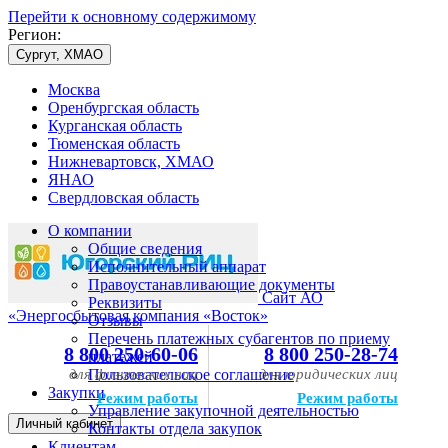
Перейти к основному содержимому
Регион:
Сургут, ХМАО
Москва
Оренбургская область
Курганская область
Тюменская область
Нижневартовск, ХМАО
ЯНАО
Свердловская область
О компании
Общие сведения
Исполнительный аппарат
Правоустанавливающие документы
Сайт АО
Реквизиты
«Энергосбытовая компания «Восток»
Отзывы
Перечень платежных субагентов по приему
8 800 250-60-06
8 800 250-28-74
платежей
для физических лиц
Пользовательское соглашение
для юридических лиц
Закупки
Режим работы
Режим работы
Управление закупочной деятельностью
Личный кабинет
Контакты отдела закупок
Клиентам