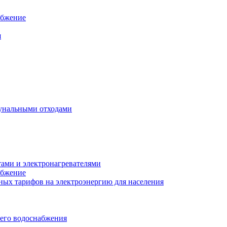
абжение
я
унальными отходами
тами и электронагревателями
абжение
ых тарифов на электроэнергию для населения
чего водоснабжения