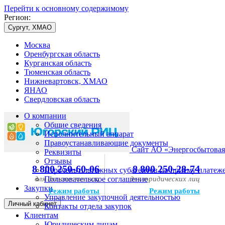
Перейти к основному содержимому
Регион:
Сургут, ХМАО
Москва
Оренбургская область
Курганская область
Тюменская область
Нижневартовск, ХМАО
ЯНАО
Свердловская область
О компании
Общие сведения
Исполнительный аппарат
Правоустанавливающие документы
Сайт АО «Энергосбытовая
Реквизиты
Отзывы
8 800 250-60-06
8 800 250-28-74
Перечень платежных субагентов по приему платеж
для физических лиц
Пользовательское соглашение
для юридических лиц
Закупки
Режим работы
Режим работы
Управление закупочной деятельностью
Личный кабинет
Контакты отдела закупок
Клиентам
Юридическим лицам