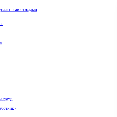
унальными отходами
н»
ия
й труда
аботник»