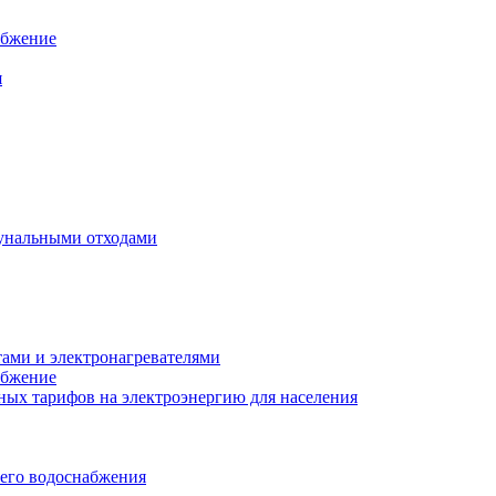
абжение
я
унальными отходами
тами и электронагревателями
абжение
ых тарифов на электроэнергию для населения
чего водоснабжения