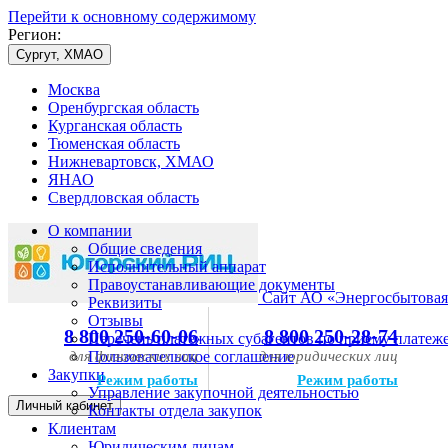
Перейти к основному содержимому
Регион:
Сургут, ХМАО
Москва
Оренбургская область
Курганская область
Тюменская область
Нижневартовск, ХМАО
ЯНАО
Свердловская область
О компании
Общие сведения
Исполнительный аппарат
Правоустанавливающие документы
Сайт АО «Энергосбытовая
Реквизиты
Отзывы
8 800 250-60-06
8 800 250-28-74
Перечень платежных субагентов по приему платеж
для физических лиц
Пользовательское соглашение
для юридических лиц
Закупки
Режим работы
Режим работы
Управление закупочной деятельностью
Личный кабинет
Контакты отдела закупок
Клиентам
Юридическим лицам