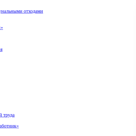
унальными отходами
н»
ия
й труда
аботник»