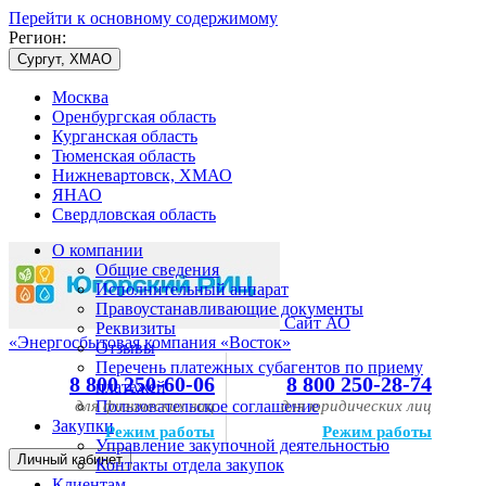
Перейти к основному содержимому
Регион:
Сургут, ХМАО
Москва
Оренбургская область
Курганская область
Тюменская область
Нижневартовск, ХМАО
ЯНАО
Свердловская область
О компании
Общие сведения
Исполнительный аппарат
Правоустанавливающие документы
Сайт АО
Реквизиты
«Энергосбытовая компания «Восток»
Отзывы
Перечень платежных субагентов по приему
8 800 250-60-06
8 800 250-28-74
платежей
для физических лиц
Пользовательское соглашение
для юридических лиц
Закупки
Режим работы
Режим работы
Управление закупочной деятельностью
Личный кабинет
Контакты отдела закупок
Клиентам