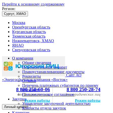
Перейти к основному содержимому
Регион:
Сургут, ХМАО
Москва
Оренбургская область
Курганская область
Тюменская область
Нижневартовск, ХМАО
ЯНАО
Свердловская область
О компании
Общие сведения
Исполнительный аппарат
Правоустанавливающие документы
Сайт АО
Реквизиты
«Энергосбытовая компания «Восток»
Отзывы
Перечень платежных субагентов по приему
8 800 250-60-06
8 800 250-28-74
платежей
для физических лиц
Пользовательское соглашение
для юридических лиц
Закупки
Режим работы
Режим работы
Управление закупочной деятельностью
Личный кабинет
Контакты отдела закупок
Клиентам