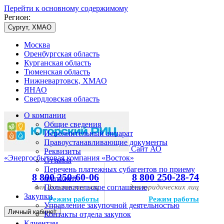
Перейти к основному содержимому
Регион:
Сургут, ХМАО
Москва
Оренбургская область
Курганская область
Тюменская область
Нижневартовск, ХМАО
ЯНАО
Свердловская область
О компании
Общие сведения
Исполнительный аппарат
Правоустанавливающие документы
Сайт АО
Реквизиты
«Энергосбытовая компания «Восток»
Отзывы
Перечень платежных субагентов по приему
8 800 250-60-06
8 800 250-28-74
платежей
для физических лиц
Пользовательское соглашение
для юридических лиц
Закупки
Режим работы
Режим работы
Управление закупочной деятельностью
Личный кабинет
Контакты отдела закупок
Клиентам