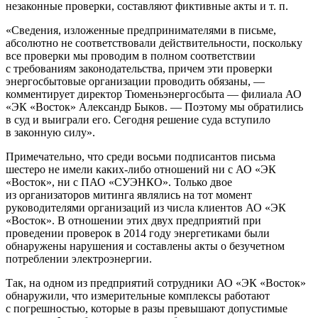
незаконные проверки, составляют фиктивные акты
и т. п.
«Сведения, изложенные предпринимателями в письме,
абсолютно не соответствовали действительности, поскольку
все проверки мы проводим в полном соответствии
с требованиям законодательства, причем эти проверки
энергосбытовые организации проводить обязаны, —
комментирует директор Тюменьэнергосбыта — филиала АО
«ЭК «Восток» Александр Быков. — Поэтому мы обратились
в суд и выиграли его. Сегодня решение суда вступило
в законную силу».
Примечательно, что среди восьми подписантов письма
шестеро не имели каких-либо отношений ни с АО «ЭК
«Восток», ни с ПАО «СУЭНКО». Только двое
из организаторов митинга являлись на тот момент
руководителями организаций из числа клиентов АО «ЭК
«Восток». В отношении этих двух предприятий при
проведении проверок в 2014 году энергетиками были
обнаружены нарушения и составлены акты о безучетном
потреблении электроэнергии.
Так, на одном из предприятий сотрудники АО «ЭК «Восток»
обнаружили, что измерительные комплексы работают
с погрешностью, которые в разы превышают допустимые