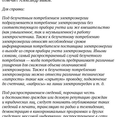
отмечает Александр Быков.
Для справки:
Под безучетным потреблением электроэнергии
подразумевается потребление электроэнергии без
соответствующего прибора учета или же вмешательство
(как умышленное, так и неумышленное) в работу
электросчетчика. Также к безучетному потреблению
электроэнергии относят несоблюдение сроков
информирования потребителем поставщика электроэнергии
о выходе из строя прибора учета электроэнергии. Иными
словами, самый распространенный случай безучетного
потребления — когда потребитель предпринимает различные
ухищрения для снижения объема оплачиваемой
электроэнергии. Также к безучетному потреблению
электроэнергии можно отнести различные технические
«хитрости» такие как «скрытую» проводку, подключение
до счетчика, «набросы» на линии электропередач
и т. д.
Под распространением сведений, порочащих честь
и достоинство граждан или деловую репутацию граждан
и юридических лиц, следует понимать опубликование таких
сведений в печати, трансляцию по радио и телевидению,
демонстрацию в кинохроникальных программах и других
средствах массовой информации, распространение в сети