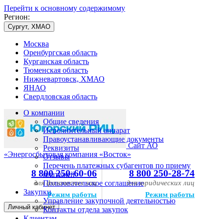
Перейти к основному содержимому
Регион:
Сургут, ХМАО
Москва
Оренбургская область
Курганская область
Тюменская область
Нижневартовск, ХМАО
ЯНАО
Свердловская область
О компании
Общие сведения
Исполнительный аппарат
Правоустанавливающие документы
Сайт АО
Реквизиты
«Энергосбытовая компания «Восток»
Отзывы
Перечень платежных субагентов по приему
8 800 250-60-06
8 800 250-28-74
платежей
для физических лиц
Пользовательское соглашение
для юридических лиц
Закупки
Режим работы
Режим работы
Управление закупочной деятельностью
Личный кабинет
Контакты отдела закупок
Клиентам