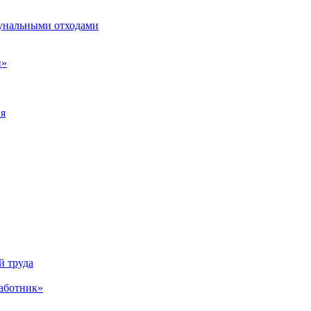
унальными отходами
н»
ия
й труда
аботник»