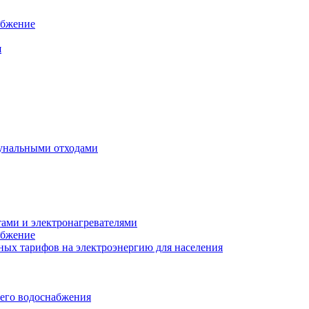
абжение
я
унальными отходами
тами и электронагревателями
абжение
ых тарифов на электроэнергию для населения
чего водоснабжения