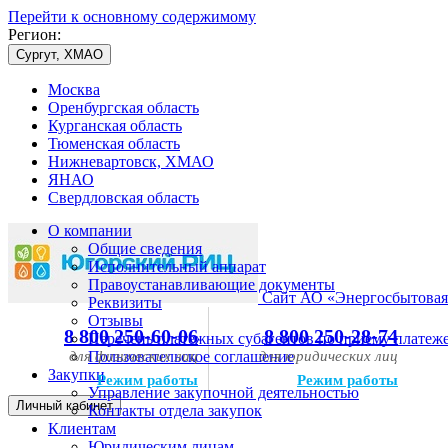
Перейти к основному содержимому
Регион:
Сургут, ХМАО
Москва
Оренбургская область
Курганская область
Тюменская область
Нижневартовск, ХМАО
ЯНАО
Свердловская область
О компании
Общие сведения
Исполнительный аппарат
Правоустанавливающие документы
Сайт АО «Энергосбытовая
Реквизиты
Отзывы
8 800 250-60-06
8 800 250-28-74
Перечень платежных субагентов по приему платеж
для физических лиц
Пользовательское соглашение
для юридических лиц
Закупки
Режим работы
Режим работы
Управление закупочной деятельностью
Личный кабинет
Контакты отдела закупок
Клиентам
Юридическим лицам