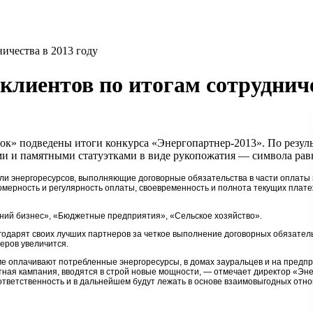
ичества в 2013 году
лиентов по итогам сотрудниче
ок» подведены итоги конкурса
«Энергопартнер-2013»
. По резу
ами и памятными статуэтками в виде рукопожатия — символа ра
и энергоресурсов, выполняющие договорные обязательства в части оплаты э
номерность и регулярность оплаты, своевременность и полнота текущих пла
ий бизнес», «Бюджетные предприятия», «Сельское хозяйство».
годарят своих лучших партнеров за четкое выполнение договорных обязатель
еров увеличится.
 оплачивают потребленные энергоресурсы, в домах зауральцев и на предпри
онтная кампания, вводятся в строй новые мощности, — отмечает директор «Э
ответственность и в дальнейшем будут лежать в основе взаимовыгодных от