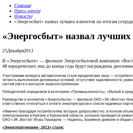
Главная
/
Пресс-центр
/
Новости
/
«Энергосбыт» назвал лучших клиентов по итогам сотрудн
«Энергосбыт» назвал лучших к
25
Декабря
2013
В «Энергосбыте» — филиале Энергосбытовой компании «Вост
48 юридических лиц до конца года будут награждены диплом
Участниками конкурса автоматически стали юридические лица — потребител
четкость выполнения договорных условий, отсутствие задолженности, рав
систем учета и контроля энергопотребления.
Победителей определили в категориях «Промышленность», «Малый и средн
Руководство и коллектив «Энергосбыта» — филиала
ОАО «ЭК «Восток»
бла
ответственно относиться к оплате энергоресурсов и список надежных партн
«Именно благодаря потребителям, которые добросовестно, в полном объеме
электроэнергии в Кургане и Курганской области, успешно проводится рем
ОАО «ЭК „Восток“ Игорь Пушкарев. — Надеюсь, взаимное доверие и общая 
«Энергопартнерами
-
2013» стали: