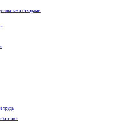
унальными отходами
н»
ия
й труда
аботник»