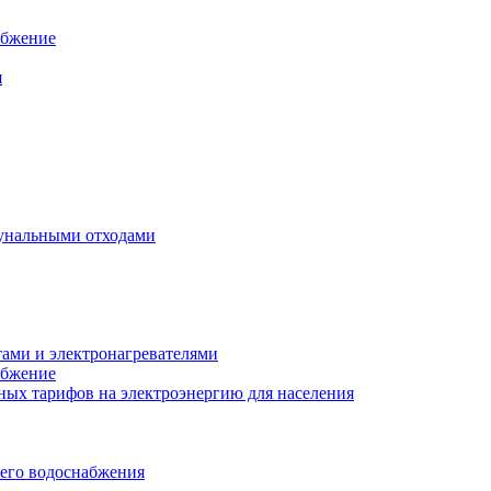
абжение
я
унальными отходами
тами и электронагревателями
абжение
ых тарифов на электроэнергию для населения
чего водоснабжения