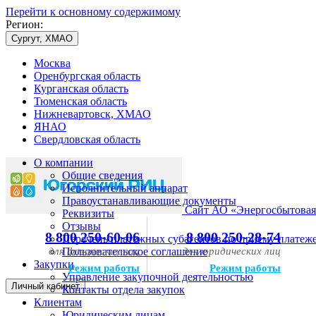
Перейти к основному содержимому
Регион:
Сургут, ХМАО
Москва
Оренбургская область
Курганская область
Тюменская область
Нижневартовск, ХМАО
ЯНАО
Свердловская область
О компании
Общие сведения
Исполнительный аппарат
Правоустанавливающие документы
Сайт АО «Энергосбытовая
Реквизиты
Отзывы
8 800 250-60-06
8 800 250-28-74
Перечень платежных субагентов по приему платеж
для физических лиц
Пользовательское соглашение
для юридических лиц
Закупки
Режим работы
Режим работы
Управление закупочной деятельностью
Личный кабинет
Контакты отдела закупок
Клиентам
Юридическим лицам