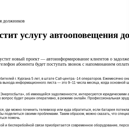
ия должников
устит услугу автооповещения 
пустит новый проект — автоинформирование клиентов о задолжен
 телефон абонента будет поступать звонок с напоминанием опла
ителей г. Кургана 5 лет, в штате
Call-центра
-14 операторов. Ежемесячно они
а выхода информационного листа — это 9–11 числа месяца, когда основной ш
«Энергосбыта», об имеющейся задолженности, интересуются юридическими а
 вопрос будет решен оперативно, в режиме онлайн. Профессиональная эру
ся, где можно починить телевизор или куда обратиться, если батарея потекл
тобы поделиться своими проблемами. Таким образом, можно сказать, что спец
ться помочь.
ой и бесперебойной связи приобретается современное оборудование, персо