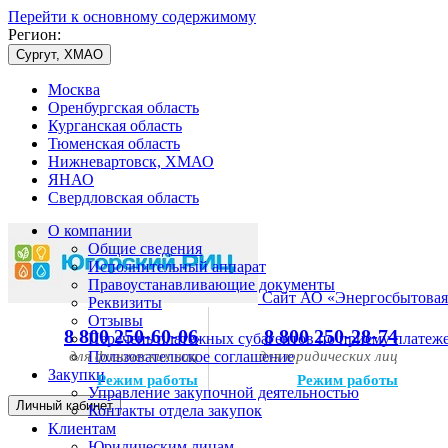
Перейти к основному содержимому
Регион:
Сургут, ХМАО
Москва
Оренбургская область
Курганская область
Тюменская область
Нижневартовск, ХМАО
ЯНАО
Свердловская область
О компании
Общие сведения
Исполнительный аппарат
Правоустанавливающие документы
Сайт АО «Энергосбытовая
Реквизиты
Отзывы
8 800 250-60-06
8 800 250-28-74
Перечень платежных субагентов по приему платеж
для физических лиц
Пользовательское соглашение
для юридических лиц
Закупки
Режим работы
Режим работы
Управление закупочной деятельностью
Личный кабинет
Контакты отдела закупок
Клиентам
Юридическим лицам