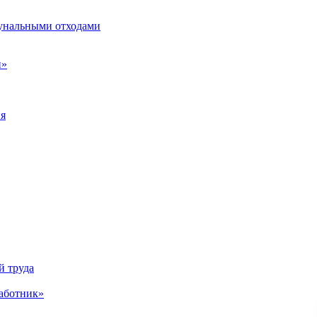
унальными отходами
н»
ия
й труда
аботник»