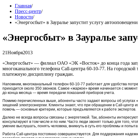
Главная
/
Пресс-центр
/
Новости
/
«Энергосбыт» в Зауралье запустит услугу автооповещен
«Энергосбыт» в Зауралье зап
21
Ноября
2013
«Энергосбыт» — филиал
ОАО «ЭК «Восток»
до конца года за
многоканального телефона
Call-центра
60-10-77
. На городской
платежную дисциплину граждан.
Напомним, многоканальный телефон
60-10-77
работает для удобства потреб
приходится около 350 звонков. Самое «жаркое» время начинается с момент
до конца месяца — время передачи показаний приборов учета.
Помимо перечисленных выше, абоненты часто задают вопросы об услугах 
хищений электроэнергии. Клиенты знают, что при обращении в
C
all-центр
их
помочь — основные критерии, которые предъявляются к работе экспертов.
Далеко не всегда вопросы связаны с энергетикой. Так, абоненты интересуют
консультируют в том числе и по ним. Часто люди звонят только для того, ч
умение выслушать, понять человека, вникнуть в суть его проблемы и попыта
Работа
Call
-центра постоянно совершенствуется. Для поддержания надежн