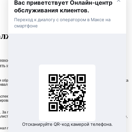
×
Вас приветствует Онлайн-центр
обслуживания клиентов.
Переход к диалогу с оператором в Максе на
смартфоне
должников
ности за электроэнергию. Сервис будет действовать на базе
тить имеющуюся задолженность. Услуга призвана поднять
 обрабатывают около 25 тыс. звонков. Бывает, в день на одного сотрудника
квал звонков — вопросы сверки и начислений, и продолжается вплоть
спектами, касающимися энергопотребления, рассказывают о фактах
дированность, доброжелательное отношение к абонентам, желание
а. За годы работы операторы уже знают ответы и на эти вопросы,
иалист
Call
-центра — это еще и психолог, в работе которого важно терпение,
Отсканируйте QR-код камерой телефона.
нал повышает квалификацию на специальных курсах, для клиентов