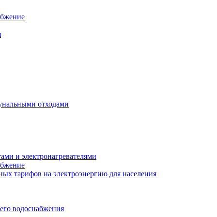
абжение
я
унальными отходами
тами и электронагревателями
абжение
ых тарифов на электроэнергию для населения
чего водоснабжения