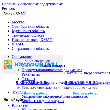
Перейти к основному содержимому
Регион:
Сургут, ХМАО
Москва
Оренбургская область
Курганская область
Тюменская область
Нижневартовск, ХМАО
ЯНАО
Свердловская область
О компании
Общие сведения
Исполнительный аппарат
Правоустанавливающие документы
Сайт АО «Энергосбытовая
Реквизиты
Отзывы
8 800 250-60-06
8 800 250-28-74
Перечень платежных субагентов по приему платеж
для физических лиц
Пользовательское соглашение
для юридических лиц
Закупки
Режим работы
Режим работы
Управление закупочной деятельностью
Личный кабинет
Контакты отдела закупок
Клиентам
Юридическим лицам