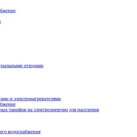
абжение
я
унальными отходами
тами и электронагревателями
абжение
ых тарифов на электроэнергию для населения
чего водоснабжения