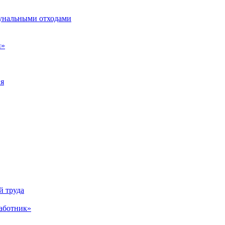
унальными отходами
н»
ия
й труда
аботник»