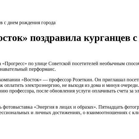
в с днем рождения города
сток» поздравила курганцев с
а «Прогресс» по улице Советской посетителей необычным способ
знавательный перформанс.
омпании «Восток» — профессор Розеткин. Он приглашал посетит
к оплатить электроэнергию, не выходя из дома и минуя очереди.
нию профессора, после обновления услуги оплачивать счета за э
ь фотовыставка «Энергия в лицах и образах». Пятнадцать фото
офессиональных и личных достижениях, о взаимоотношениях с к