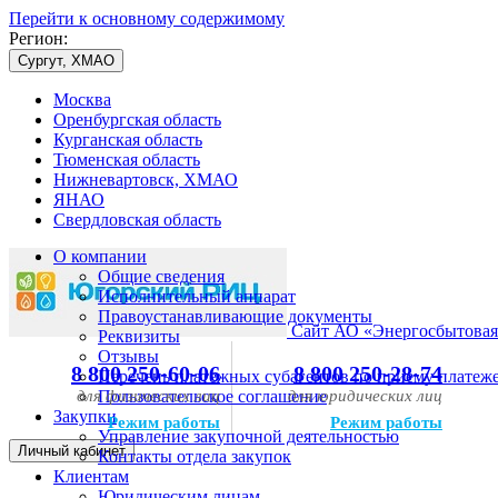
Перейти к основному содержимому
Регион:
Сургут, ХМАО
Москва
Оренбургская область
Курганская область
Тюменская область
Нижневартовск, ХМАО
ЯНАО
Свердловская область
О компании
Общие сведения
Исполнительный аппарат
Правоустанавливающие документы
Сайт АО «Энергосбытовая
Реквизиты
Отзывы
8 800 250-60-06
8 800 250-28-74
Перечень платежных субагентов по приему платеж
для физических лиц
Пользовательское соглашение
для юридических лиц
Закупки
Режим работы
Режим работы
Управление закупочной деятельностью
Личный кабинет
Контакты отдела закупок
Клиентам
Юридическим лицам