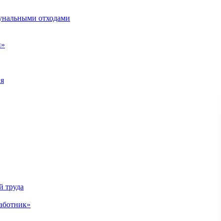
унальными отходами
н»
ия
й труда
аботник»