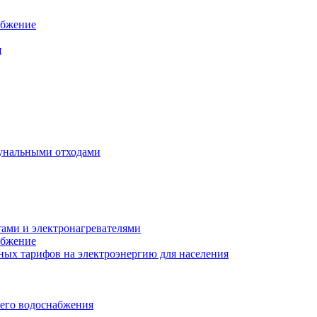
абжение
я
унальными отходами
тами и электронагревателями
абжение
ых тарифов на электроэнергию для населения
чего водоснабжения