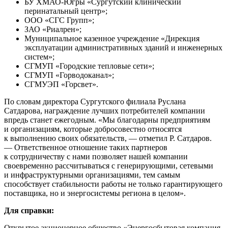
БУ ХМАО-Югры «Сургутский клинический
перинатальный центр»;
ООО «СГС Групп»;
ЗАО «Риалрен»;
Муниципальное казенное учреждение «Дирекция
эксплуатации административных зданий и инженерных
систем»;
СГМУП «Городские тепловые сети»;
СГМУП «Горводоканал»;
СГМУЭП «Горсвет».
По словам директора Сургутского филиала Руслана
Сатдарова, награждение лучших потребителей компании
впредь станет ежегодным. «Мы благодарны предприятиям
и организациям, которые добросовестно относятся
к выполнению своих обязательств, — отметил Р. Сатдаров.
— Ответственное отношение таких партнеров
к сотрудничеству с нами позволяет нашей компании
своевременно рассчитываться с генерирующими, сетевыми
и инфраструктурными организациями, тем самым
способствует стабильности работы не только гарантирующего
поставщика, но и энергосистемы региона в целом».
Для справки:
Открытое акционерное общество «Энергосбытовая компания