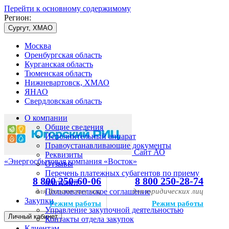
Перейти к основному содержимому
Регион:
Сургут, ХМАО
Москва
Оренбургская область
Курганская область
Тюменская область
Нижневартовск, ХМАО
ЯНАО
Свердловская область
О компании
Общие сведения
Исполнительный аппарат
Правоустанавливающие документы
Сайт АО
Реквизиты
«Энергосбытовая компания «Восток»
Отзывы
Перечень платежных субагентов по приему
8 800 250-60-06
8 800 250-28-74
платежей
для физических лиц
Пользовательское соглашение
для юридических лиц
Закупки
Режим работы
Режим работы
Управление закупочной деятельностью
Личный кабинет
Контакты отдела закупок
Клиентам