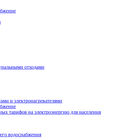
абжение
я
унальными отходами
тами и электронагревателями
абжение
ых тарифов на электроэнергию для населения
чего водоснабжения