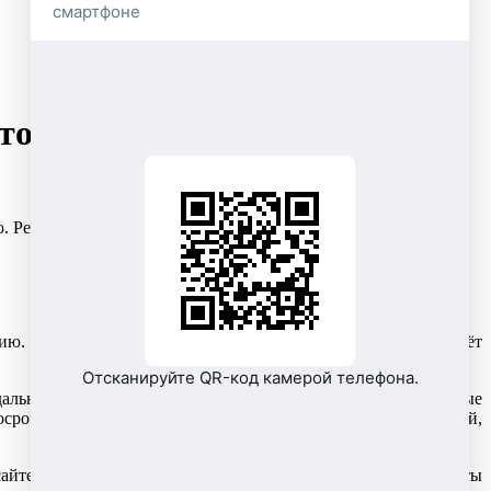
смартфоне
ов закрыть долги до Нового
 Рекомендуется до праздников внести на свой лицевой счёт
ю. Рекомендуется до праздников внести на свой лицевой счёт
Отсканируйте QR-код камерой телефона.
дальнейшем это позволит значительно экономить собственные
осрочку оплаты электроэнергии для всех групп потребителей,
е vostok-electra.ru. Необходимо наличие банковской карты