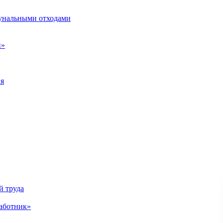
унальными отходами
н»
ия
й труда
аботник»