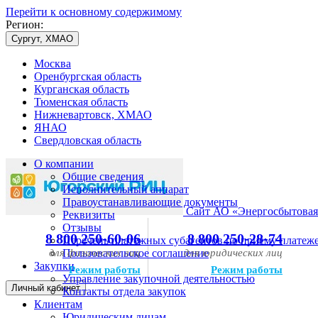
Перейти к основному содержимому
Регион:
Сургут, ХМАО
Москва
Оренбургская область
Курганская область
Тюменская область
Нижневартовск, ХМАО
ЯНАО
Свердловская область
О компании
Общие сведения
Исполнительный аппарат
Правоустанавливающие документы
Сайт АО «Энергосбытовая
Реквизиты
Отзывы
8 800 250-60-06
8 800 250-28-74
Перечень платежных субагентов по приему платеж
для физических лиц
Пользовательское соглашение
для юридических лиц
Закупки
Режим работы
Режим работы
Управление закупочной деятельностью
Личный кабинет
Контакты отдела закупок
Клиентам
Юридическим лицам