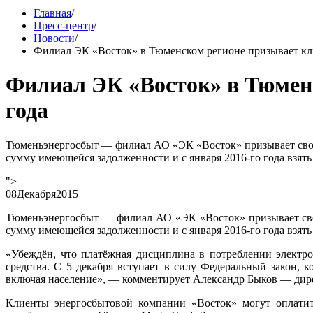
Главная
/
Пресс-центр
/
Новости
/
Филиал ЭК «Восток» в Тюменском регионе призывает кли
Филиал ЭК «Восток» в Тюменс
года
Тюменьэнергосбыт — филиал АО «ЭК «Восток» призывает своих 
сумму имеющейся задолженности и с января 2016-го года взять 
">
08
Декабря
2015
Тюменьэнергосбыт — филиал АО «ЭК «Восток» призывает своих
сумму имеющейся задолженности и с января 2016-го года взять 
«Убеждён, что платёжная дисциплина в потреблении электро
средства. С 5 декабря вступает в силу Федеральный закон, 
включая население», — комментирует Александр Быков — ди
Клиенты энергосбытовой компании «Восток» могут оплатить