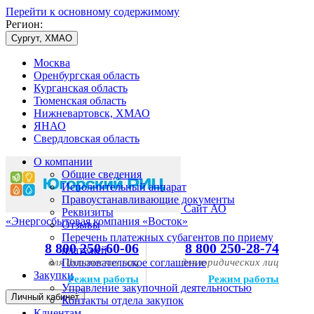
Перейти к основному содержимому
Регион:
Сургут, ХМАО
Москва
Оренбургская область
Курганская область
Тюменская область
Нижневартовск, ХМАО
ЯНАО
Свердловская область
О компании
Общие сведения
Исполнительный аппарат
Правоустанавливающие документы
Сайт АО
Реквизиты
«Энергосбытовая компания «Восток»
Отзывы
Перечень платежных субагентов по приему
8 800 250-60-06
8 800 250-28-74
платежей
для физических лиц
Пользовательское соглашение
для юридических лиц
Закупки
Режим работы
Режим работы
Управление закупочной деятельностью
Личный кабинет
Контакты отдела закупок
Клиентам