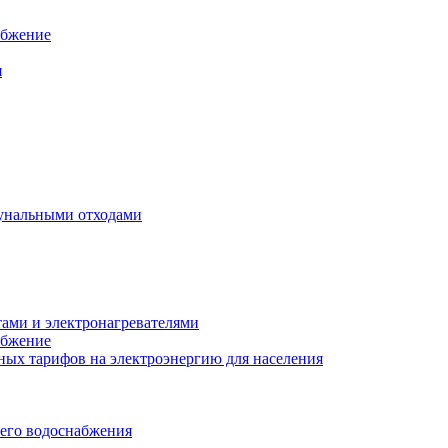
абжение
я
унальными отходами
тами и электронагревателями
абжение
ых тарифов на электроэнергию для населения
чего водоснабжения