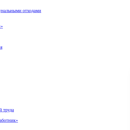
унальными отходами
н»
ия
й труда
аботник»