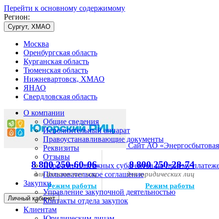
Перейти к основному содержимому
Регион:
Сургут, ХМАО
Москва
Оренбургская область
Курганская область
Тюменская область
Нижневартовск, ХМАО
ЯНАО
Свердловская область
О компании
Общие сведения
Исполнительный аппарат
Правоустанавливающие документы
Сайт АО «Энергосбытовая
Реквизиты
Отзывы
8 800 250-60-06
8 800 250-28-74
Перечень платежных субагентов по приему платеж
для физических лиц
Пользовательское соглашение
для юридических лиц
Закупки
Режим работы
Режим работы
Управление закупочной деятельностью
Личный кабинет
Контакты отдела закупок
Клиентам
Юридическим лицам