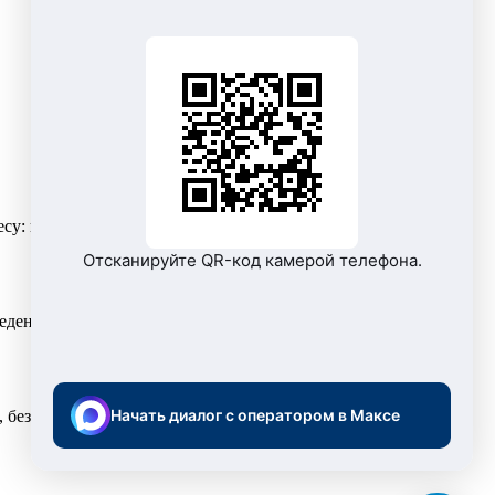
: г. Ялуторовск, ул. Свободы, 176, не будет работать по
Отсканируйте QR-код камерой телефона.
еденный перерыв с 12 до 13 часов, суббота и воскресенье –
Начать диалог с оператором в Максе
, без очередей и комиссий в
Личном кабинете
.