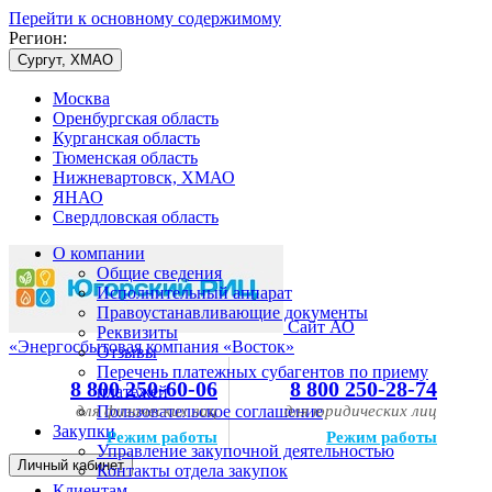
Перейти к основному содержимому
Регион:
Сургут, ХМАО
Москва
Оренбургская область
Курганская область
Тюменская область
Нижневартовск, ХМАО
ЯНАО
Свердловская область
О компании
Общие сведения
Исполнительный аппарат
Правоустанавливающие документы
Сайт АО
Реквизиты
«Энергосбытовая компания «Восток»
Отзывы
Перечень платежных субагентов по приему
8 800 250-60-06
8 800 250-28-74
платежей
для физических лиц
Пользовательское соглашение
для юридических лиц
Закупки
Режим работы
Режим работы
Управление закупочной деятельностью
Личный кабинет
Контакты отдела закупок
Клиентам