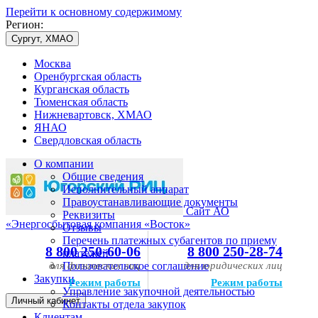
Перейти к основному содержимому
Регион:
Сургут, ХМАО
Москва
Оренбургская область
Курганская область
Тюменская область
Нижневартовск, ХМАО
ЯНАО
Свердловская область
О компании
Общие сведения
Исполнительный аппарат
Правоустанавливающие документы
Сайт АО
Реквизиты
«Энергосбытовая компания «Восток»
Отзывы
Перечень платежных субагентов по приему
8 800 250-60-06
8 800 250-28-74
платежей
для физических лиц
Пользовательское соглашение
для юридических лиц
Закупки
Режим работы
Режим работы
Управление закупочной деятельностью
Личный кабинет
Контакты отдела закупок
Клиентам